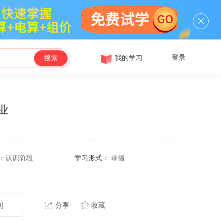
登录
我的学习
搜索
业
：
认识阶段
学习形式：
录播
询
分享
收藏