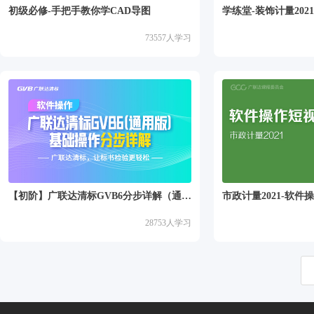
初级必修-手把手教你学CAD导图
学练堂-装饰计量20
73557
人学习
【初阶】广联达清标GVB6分步详解（通用版）
市政计量2021-软件
28753
人学习