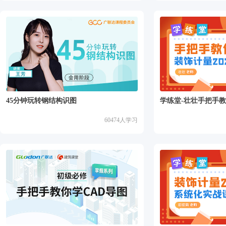
45分钟玩转钢结构识图
学练堂-壮壮手把手
60474
人学习