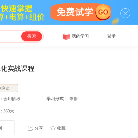
登录
我的学习
搜索
统化实战课程
次浏览！
：
会用阶段
学习形式：
录播
：
360天
询
分享
收藏