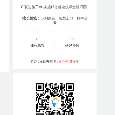
广联达施工BG实施服务部建筑课堂讲师团
擅长领域：
BIM建造、智慧工地、数字企
业
18
272
课程总数
获好评数
喜欢TA就去看看
TA更多课程
吧