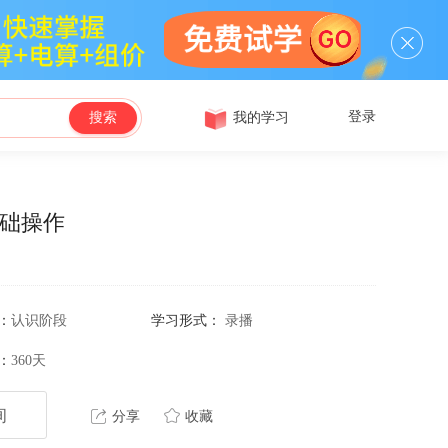
登录
我的学习
搜索
基础操作
：
认识阶段
学习形式：
录播
：
360天
询
分享
收藏