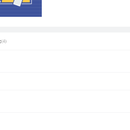
论
(4)