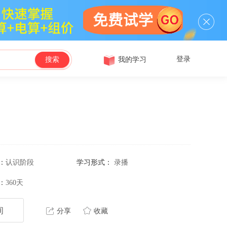
登录
我的学习
搜索
：
认识阶段
学习形式：
录播
：
360天
询
分享
收藏