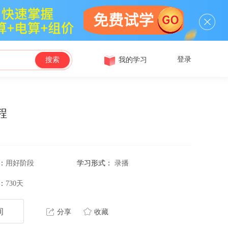
登录
我的学习
搜索
程
：
用好阶段
学习形式：
录播
：
730天
询
分享
收藏