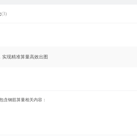
论
(3)
能，实现精准算量高效出图
，包含钢筋算量相关内容：