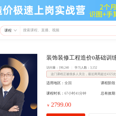
课程
装饰装修工程造价0基础训
访问量：190,240
|
学习人数：3,152
这门课程正被很多人关注，最近两周超过4325
适用地区：
全国
课程阶段
课程时长：
67小时41分钟
总有效期
2799.00
￥