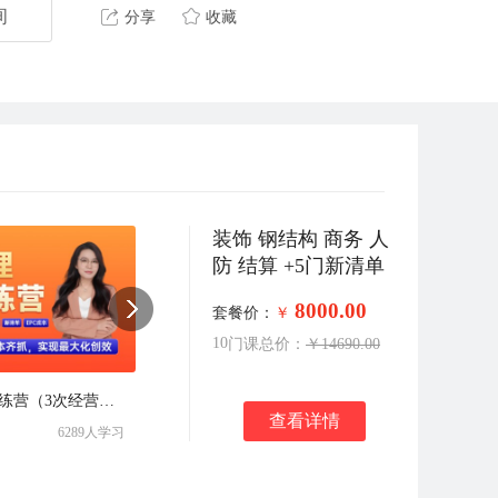
询
分享
收藏
装饰 钢结构 商务 人
防 结算 +5门新清单
8000.00
套餐价：
￥
10
门课
总价：
￥14690.00
商务经理实战训练营（3次经营创效+新清单+EPC）
【地下室人防工程】土建造价实战集训营
查看详情
6289人学习
￥
2499.00
497人学习