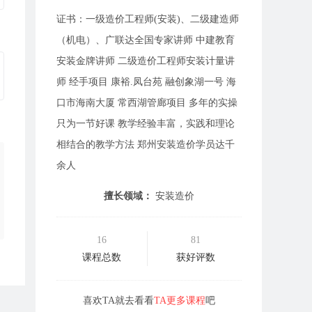
证书：一级造价工程师(安装)、二级建造师
（机电）、广联达全国专家讲师 中建教育
安装金牌讲师 二级造价工程师安装计量讲
师 经手项目 康裕.凤台苑 融创象湖一号 海
口市海南大厦 常西湖管廊项目 多年的实操
只为一节好课 教学经验丰富，实践和理论
相结合的教学方法 郑州安装造价学员达千
余人
擅长领域：
安装造价
16
81
课程总数
获好评数
喜欢TA就去看看
TA更多课程
吧