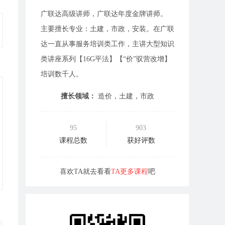
广联达高级讲师，广联达年度金牌讲师。
主要擅长专业：土建，市政，安装。在广联
达一直从事服务培训类工作，主讲大型知识
类讲座系列【16G平法】【“价”驭营改增】
培训数千人。
擅长领域：
造价，土建，市政
95
903
课程总数
获好评数
喜欢TA就去看看
TA更多课程
吧