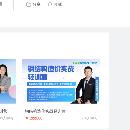
询
分享
收藏
训营
钢结构造价实战轻训营
615人学习
￥
1999.00
1226人学习