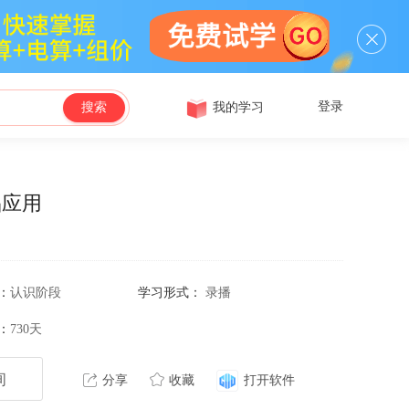
登录
我的学习
搜索
品应用
：
认识阶段
学习形式：
录播
：
730天
询
分享
收藏
打开软件