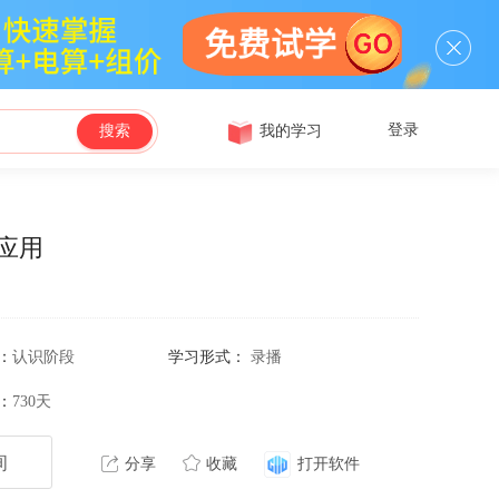
登录
我的学习
搜索
应用
：
认识阶段
学习形式：
录播
：
730天
询
分享
收藏
打开软件