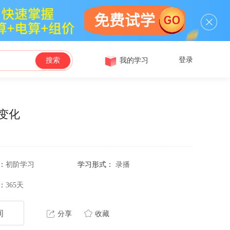
登录
我的学习
搜索
变化
：
初阶学习
学习形式：
录播
：
365天
询
分享
收藏