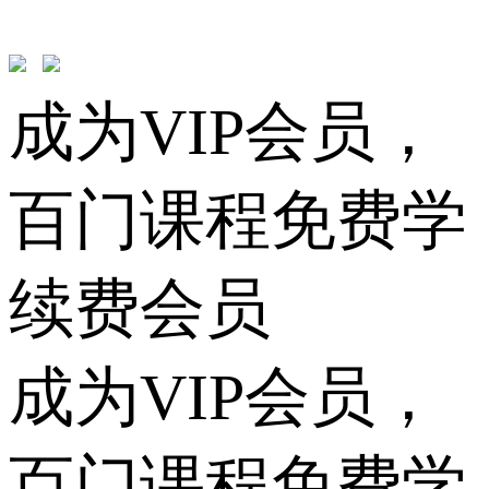
成为VIP会员，
百门课程免费学
续费会员
成为VIP会员，
百门课程免费学