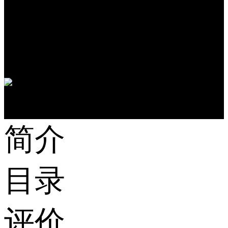
点击试听
简介
目录
评价