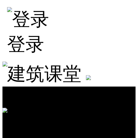
登录
直播未开