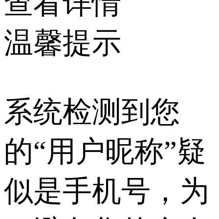
查看详情
温馨提示
系统检测到您
的“用户昵称”疑
似是手机号，为