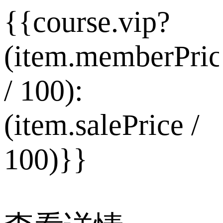
{{course.vip?
(item.memberPric
/ 100):
(item.salePrice /
100)}}