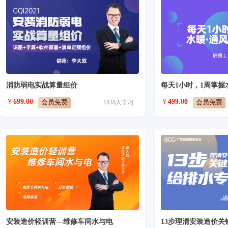
消防弱电实战算量组价
￥
699.00
￥
499.00
会员免费
会员免费
1838
人学习
安装造价轻训营—维修车间水与电