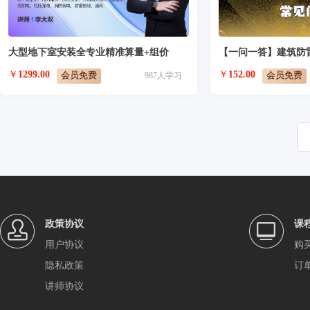
大型地下室安装全专业精准算量+组价
￥
1299.00
￥
152.00
会员免费
会员免费
987
人学习
政策协议
课
用户协议
购
隐私政策
订
讲师协议