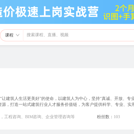
课程
“让建筑人生活更美好”的使命，以建筑人为中心，坚持“真诚、开放、专
资源，打造一站式建筑行业人才服务价值链，为客户提供科学、专业、实
国领先的建筑人才培训中心和综合服务平台！ 截至目前，已在全国22个
名员工，200余名专职授课讲师为客户提供专业服务，业务覆盖建筑职业技
，工程咨询、BIM咨询、企业管理咨询等
粉丝数：
103
 在建设领域发展的新时期，一砖一瓦将始终着眼于建筑行业人才发展需
领先的一站式建筑人才服务平台，为客户创造更多价值，助力建筑人迈向