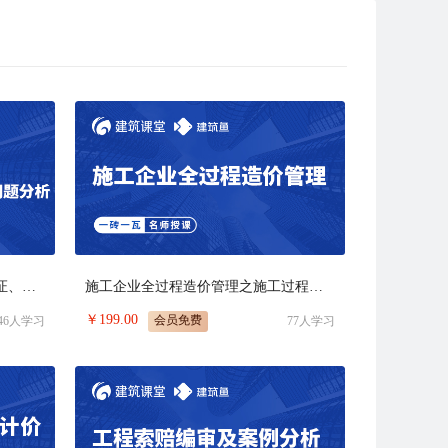
“法价融合•降本增效”—合同、签证、索赔及结算问题分析
施工企业全过程造价管理之施工过程管控要点分析
￥
199.00
会员免费
46
人学习
77
人学习