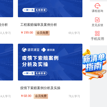
课程咨询
题分析
工程索赔编审及案例分析
意见反馈
￥
199.00
会员免费
61
人学习
69
人学习
手机应用
）
疫情下索赔案例分析及实操
￥
68.00
会员免费
14
人学习
78
人学习