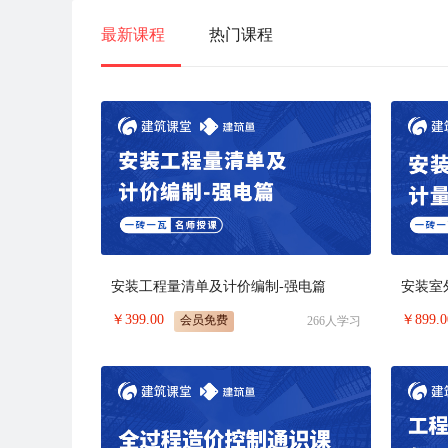
高度。
最新课程
热门课程
安装工程量清单及计价编制-强电篇
￥
399.00
￥
899.0
会员免费
266
人学习