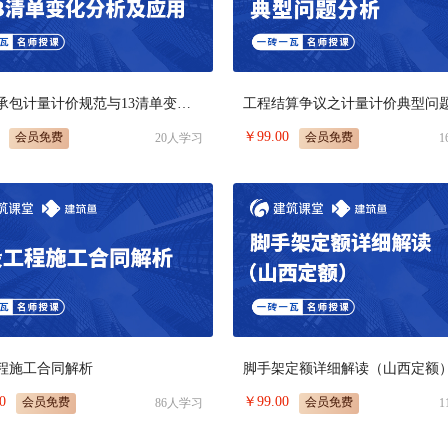
工程总承包计量计价规范与13清单变化分析及应用
工程结算争议之计量计价典型问
￥
99.00
会员免费
会员免费
20
人学习
1
程施工合同解析
脚手架定额详细解读（山西定额
0
￥
99.00
会员免费
会员免费
86
人学习
1