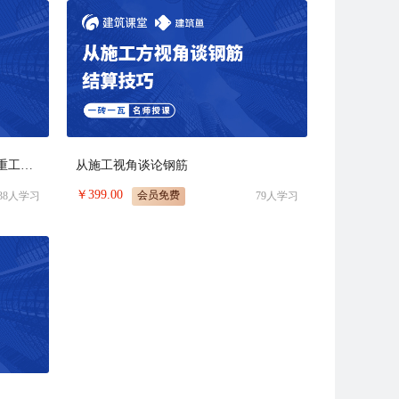
钢结构工艺 计量计价一点通（侧重工艺及组价）
从施工视角谈论钢筋
￥
399.00
会员免费
38
人学习
79
人学习