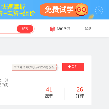
登录
我的学习
搜索
关注
关注老师可收到新课程消息提醒
业、创
用的高品
41
26
地区成立
能教育、
课程
好评
求，不断
职业新