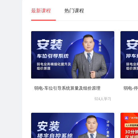
最新课程
热门课程
弱电-车位引导系统算量及组价原理
弱电-
924
人学习