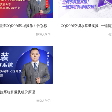
30分钟理清GQI2026区域操作！告别标段混乱!
1940
人学习
42
监控系统算量及组价原理
4042
人学习