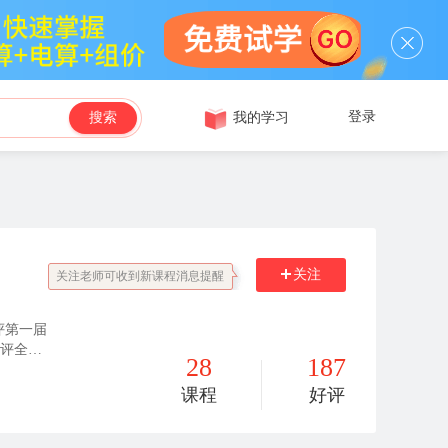
登录
我的学习
搜索
关注
关注老师可收到新课程消息提醒
评第一届
获评全国
28
187
课程
好评