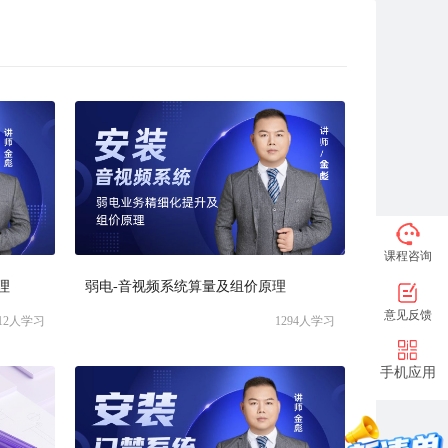
课程咨询
理
弱电-音视频系统算量及组价原理
意见反馈
12
人学习
1294
人学习
手机应用