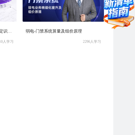
GQI2026空调水算量实操! 一键搞定识别与校核！
弱电-门禁系统算量及组价原理
10
人学习
2296
人学习