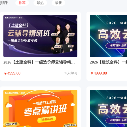
排序：
推荐
最热
最新
2026【土建全科】一级造价师云辅导精研班
2026【建筑全科】
￥
4999.00
59
人学习
￥
4999.00