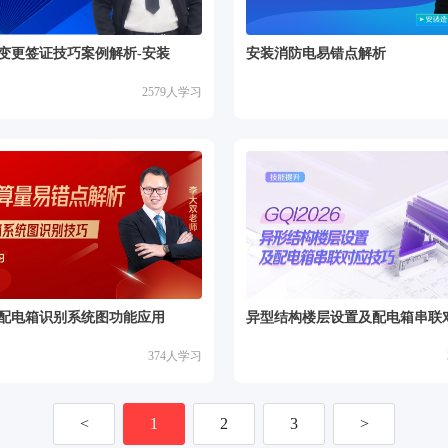
变更签证技巧案例解析-安装
安装消防电易错点解析
2579
人学习
配电箱识别系统图功能应用
异型结构楼层设置及配电箱串联
374
人学习
<
1
2
3
>