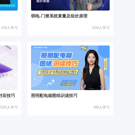
弱电-门禁系统算量及组价原理
618
人学习
2294
人学习
对应技巧
照明配电箱图纸识读技巧
3595
人学习
490
人学习