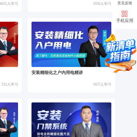
意见反馈
4031
人学习
1950
人学习
手机应用
安装精细化之户内用电精讲
552
人学习
1657
人学习