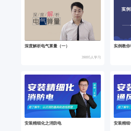
深度解析电气算量（一）
实例教你
39095
人学习
安装精细化之消防电
安装精细