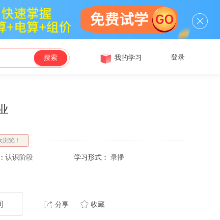
登录
我的学习
搜索
业
次浏览！
：
认识阶段
学习形式：
录播
询
分享
收藏