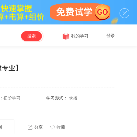
登录
我的学习
搜索
建专业】
：
初阶学习
学习形式：
录播
询
分享
收藏