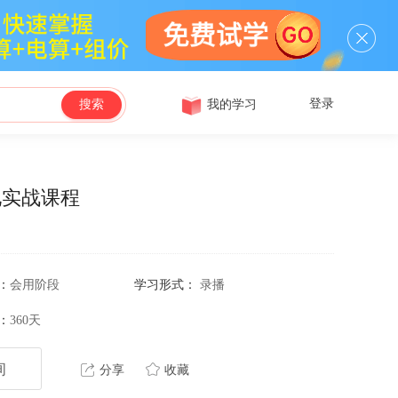
登录
我的学习
搜索
化实战课程
：
会用阶段
学习形式：
录播
：
360天
询
分享
收藏