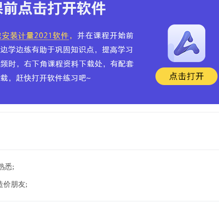
程不熟悉;
的安装造价朋友;