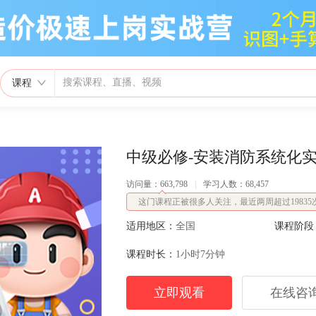
课程
中级必修-安装消防系统化
访问量：663,798
|
学习人数：68,457
这门课程正被很多人关注，最近两周超过19835
适用地区：
全国
课程阶段
课程时长：
1小时7分钟
立即观看
在线咨