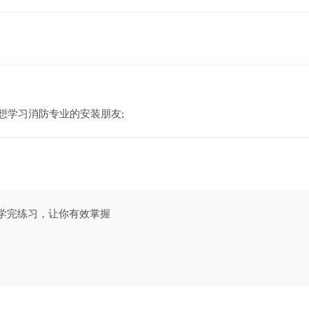
专业，想学习消防专业的安装朋友;
手学完练习，让你有效掌握
学习
心