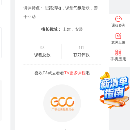
讲课特点： 思路清晰，课堂气氛活跃，善
于互动
课程咨询
擅长领域：
土建，安装
意见反馈
93
111
课程总数
获好评数
手机应用
喜欢TA就去看看
TA更多课程
吧