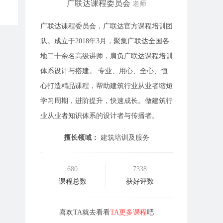
广联达课程委员会
老师
广联达课程委员会，广联达官方课程培训团
队。成立于2018年3月，聚集广联达全国各
地二十余名高级讲师，肩负广联达课程培训
体系设计与搭建。 专业、用心、全心、恒
心打造精品课程，帮助建筑行业从业者缩短
学习周期，进阶提升，快速成长。做建筑行
业从业者知识体系的设计者与传播者。
擅长领域：
建筑培训及服务
680
7338
课程总数
获好评数
喜欢TA就去看看
TA更多课程
吧